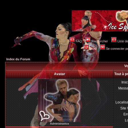
FAQ
Rechercher
Liste 
Profil
Se connecter po
Index du Forum
Vo
Avatar
Tout à 
Insc
Mess
Localis
Site
Em
Lo
Administratrice