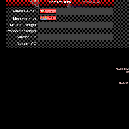
Contact Duby
Adresse e-mail:
Message Privé:
MSN Messenger:
Yahoo Messenger:
Adresse AIM:
Numéro ICQ:
Powered by
Tra
Inscripti