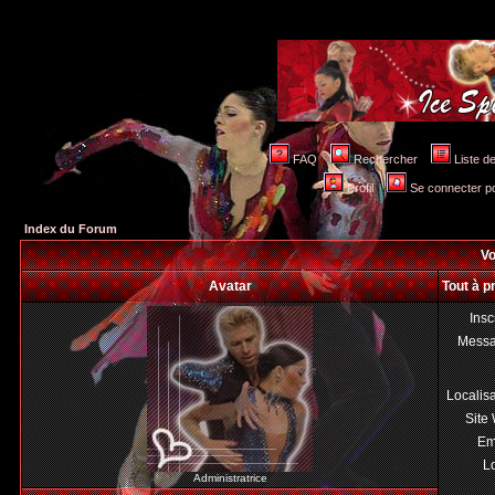
FAQ
Rechercher
Liste 
Profil
Se connecter po
Index du Forum
Vo
Avatar
Tout à 
Insc
Mess
Localis
Site
Em
Lo
Administratrice