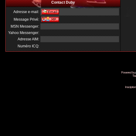
Contact Duby
Adresse e-mail:
Message Privé:
MSN Messenger:
Yahoo Messenger:
Adresse AIM:
Numéro ICQ:
Powered by
Tra
Inscripti