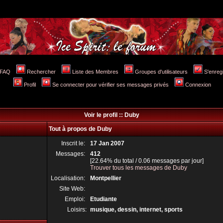
FAQ
Rechercher
Liste des Membres
Groupes d'utilisateurs
S'enreg
Profil
Se connecter pour vérifier ses messages privés
Connexion
Voir le profil :: Duby
Tout à propos de Duby
Inscrit le:
17 Jan 2007
Messages:
412
[22.64% du total / 0.06 messages par jour]
Trouver tous les messages de Duby
Localisation:
Montpellier
Site Web:
Emploi:
Etudiante
Loisirs:
musique, dessin, internet, sports