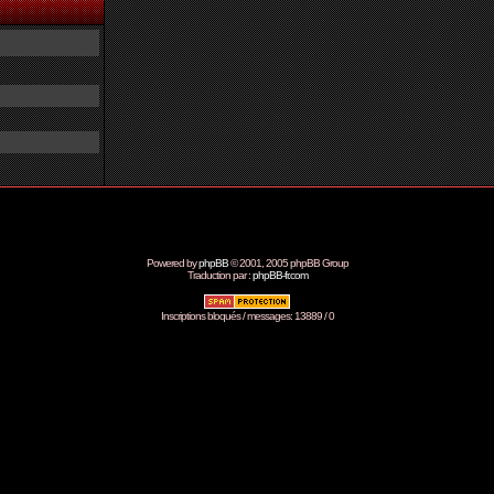
Powered by
phpBB
© 2001, 2005 phpBB Group
Traduction par :
phpBB-fr.com
Inscriptions bloqués / messages: 13889 / 0