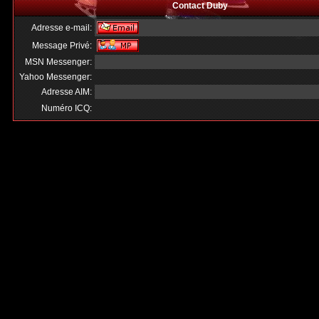
Contact Duby
Adresse e-mail:
Message Privé:
MSN Messenger:
Yahoo Messenger:
Adresse AIM:
Numéro ICQ: