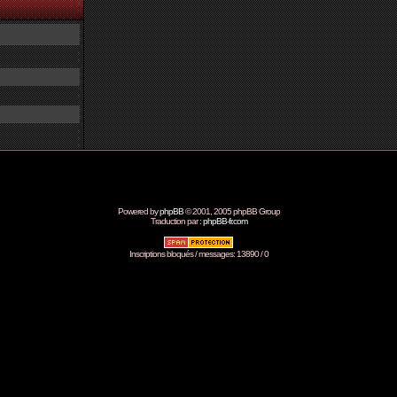
Powered by
phpBB
© 2001, 2005 phpBB Group
Traduction par :
phpBB-fr.com
Inscriptions bloqués / messages: 13890 / 0