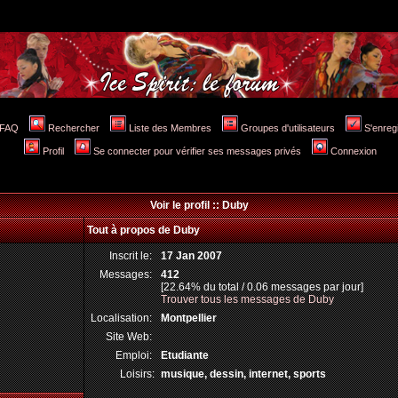
FAQ
Rechercher
Liste des Membres
Groupes d'utilisateurs
S'enreg
Profil
Se connecter pour vérifier ses messages privés
Connexion
Voir le profil :: Duby
Tout à propos de Duby
Inscrit le:
17 Jan 2007
Messages:
412
[22.64% du total / 0.06 messages par jour]
Trouver tous les messages de Duby
Localisation:
Montpellier
Site Web:
Emploi:
Etudiante
Loisirs:
musique, dessin, internet, sports