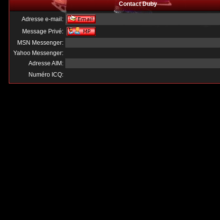
Contact Duby
Adresse e-mail:
Message Privé:
MSN Messenger:
Yahoo Messenger:
Adresse AIM:
Numéro ICQ: