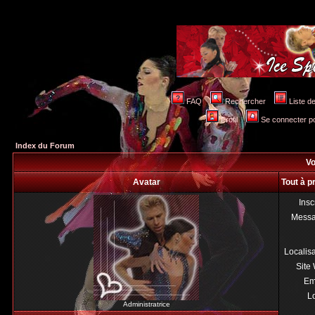
FAQ
Rechercher
Liste 
Profil
Se connecter po
Index du Forum
Vo
Avatar
Tout à 
Insc
Mess
Localis
Site
Em
Lo
Administratrice