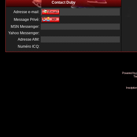
Contact Duby
Adresse e-mail:
Message Privé:
MSN Messenger:
Yahoo Messenger:
Adresse AIM:
Numéro ICQ:
Powered by
Tra
Inscripti