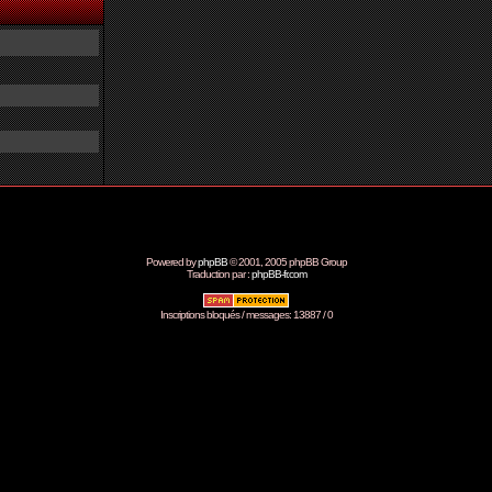
Powered by
phpBB
© 2001, 2005 phpBB Group
Traduction par :
phpBB-fr.com
Inscriptions bloqués / messages: 13887 / 0