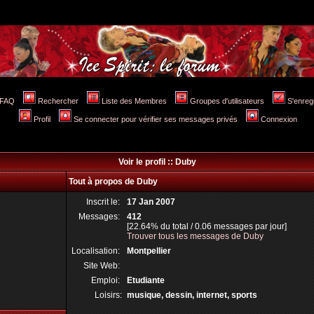
FAQ
Rechercher
Liste des Membres
Groupes d'utilisateurs
S'enreg
Profil
Se connecter pour vérifier ses messages privés
Connexion
Voir le profil :: Duby
Tout à propos de Duby
Inscrit le:
17 Jan 2007
Messages:
412
[22.64% du total / 0.06 messages par jour]
Trouver tous les messages de Duby
Localisation:
Montpellier
Site Web:
Emploi:
Etudiante
Loisirs:
musique, dessin, internet, sports