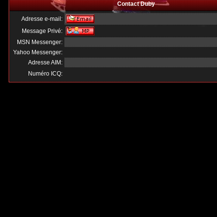
Contact Duby
Adresse e-mail:
Message Privé:
MSN Messenger:
Yahoo Messenger:
Adresse AIM:
Numéro ICQ: