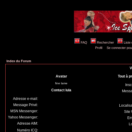
FAQ
Rechercher
Liste
Profil
Se connecter pou
Index du Forum
V
Avatar
Tout à p
fine lame
Insc
Contact lula
Mess
Adresse e-mail:
Message Privé:
Localis
MSN Messenger:
Site
Yahoo Messenger:
Em
Adresse AIM:
Lo
Numéro ICQ: