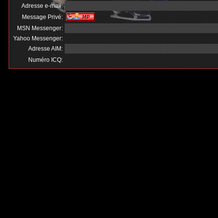
Adresse e-mail:
Message Privé:
MSN Messenger:
Yahoo Messenger:
Adresse AIM:
Numéro ICQ: