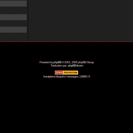
Powered by
phpBB
© 2001, 2005 phpBB Group
Traduction par :
phpBB-fr.com
Inscriptions bloqués / messages: 13889 / 0