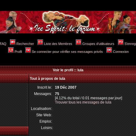
FAQ
Rechercher
Liste des Membres
Groupes d'utilisateurs
S'enreg
Profil
Se connecter pour vérifier ses messages privés
Connexion
Voir le profil :: lula
Tout à propos de lula
Inscrit le:
19 Déc 2007
Messages:
75
[4.12% du total / 0.01 messages par jour]
Trouver tous les messages de lula
Localisation:
Site Web:
Emploi:
Loisirs: