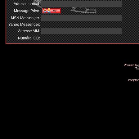
Adresse e-mail:
Message Privé:
MSN Messenger:
Yahoo Messenger:
Adresse AIM:
Numéro ICQ:
Powered by
Tra
Inscripti