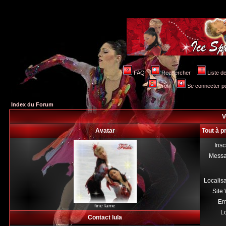
FAQ
Rechercher
Liste 
Profil
Se connecter po
Index du Forum
V
Avatar
Tout à p
Insc
Mess
Localis
Site
Em
fine lame
Lo
Contact lula