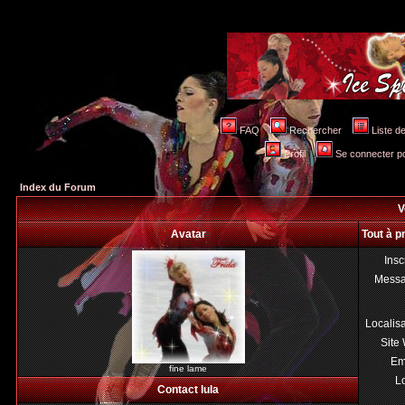
FAQ
Rechercher
Liste 
Profil
Se connecter po
Index du Forum
V
Avatar
Tout à p
Insc
Mess
Localis
Site
Em
fine lame
Lo
Contact lula