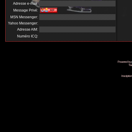
Adresse e-mail:
Message Privé:
MSN Messenger:
Yahoo Messenger:
Adresse AIM:
Numéro ICQ:
Powered by
Tra
Inscripti