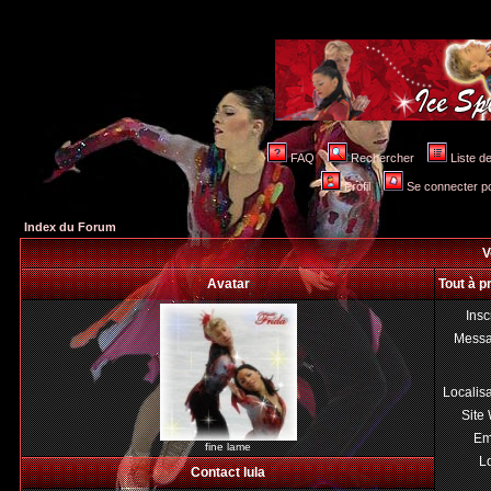
FAQ
Rechercher
Liste 
Profil
Se connecter po
Index du Forum
V
Avatar
Tout à p
Insc
Mess
Localis
Site
Em
fine lame
Lo
Contact lula