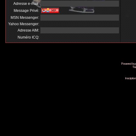
Adresse e-mail:
Message Privé:
MSN Messenger:
Yahoo Messenger:
Adresse AIM:
Numéro ICQ:
Powered by
Tra
Inscripti