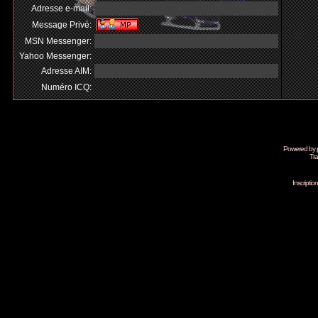
Adresse e-mail:
Message Privé:
MSN Messenger:
Yahoo Messenger:
Adresse AIM:
Numéro ICQ:
Powered by
Tra
Inscripti