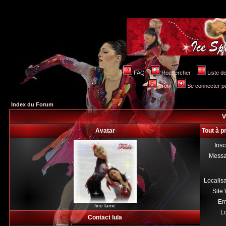
FAQ
Rechercher
Liste 
Profil
Se connecter po
Index du Forum
V
Avatar
Tout à p
Insc
Mess
Localis
Site
Em
fine lame
Lo
Contact lula