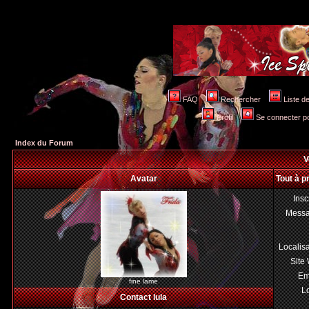
FAQ
Rechercher
Liste 
Profil
Se connecter po
Index du Forum
V
Avatar
Tout à p
Insc
Mess
Localis
Site
Em
fine lame
Lo
Contact lula