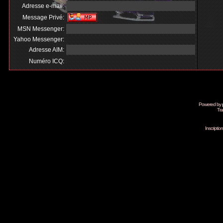
Adresse e-mail:
Message Privé:
MSN Messenger:
Yahoo Messenger:
Adresse AIM:
Numéro ICQ:
Powered by
Tra
Inscripti