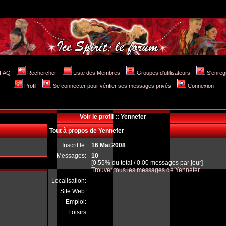
FAQ
Rechercher
Liste des Membres
Groupes d'utilisateurs
S'enreg
Profil
Se connecter pour vérifier ses messages privés
Connexion
Voir le profil :: Yennefer
Tout à propos de Yennefer
Inscrit le:
16 Mai 2008
Messages:
10
[0.55% du total / 0.00 messages par jour]
Trouver tous les messages de Yennefer
Localisation:
Site Web:
Emploi:
Loisirs: