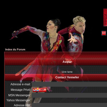
Index du Forum
Avatar
1ère lame
Contact Yennefer
Adresse e-mail:
Message Privé:
MSN Messenger:
Yahoo Messenger:
Adresse AIM: