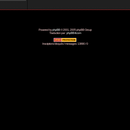
Powered by
phpBB
© 2001, 2005 phpBB Group
Traduction par :
phpBB-fr.com
Inscriptions bloqués / messages: 13890 / 0