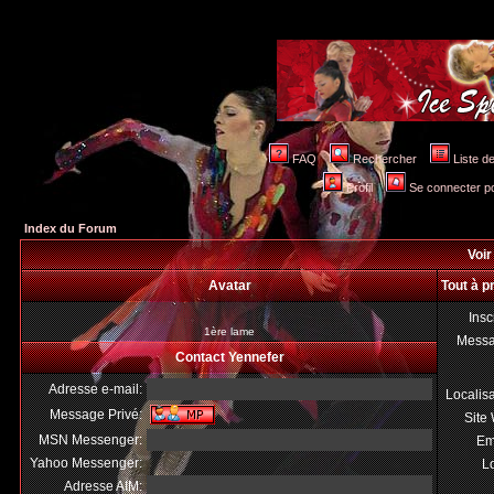
FAQ
Rechercher
Liste 
Profil
Se connecter po
Index du Forum
Voir
Avatar
Tout à p
Insc
1ère lame
Mess
Contact Yennefer
Adresse e-mail:
Localis
Message Privé:
Site
MSN Messenger:
Em
Yahoo Messenger:
Lo
Adresse AIM: