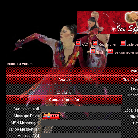
FAQ
Rechercher
Liste 
Profil
Se connecter po
Index du Forum
Voir
Avatar
Tout à p
Insc
1ère lame
Mess
Contact Yennefer
Adresse e-mail:
Localis
Message Privé:
Site
MSN Messenger:
Em
Yahoo Messenger:
Lo
Adresse AIM: