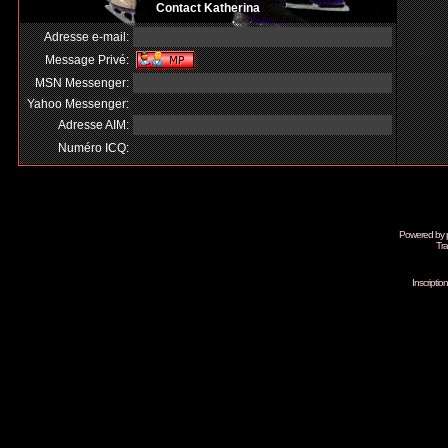
Contact Katherina
Adresse e-mail:
Message Privé:
MSN Messenger:
Yahoo Messenger:
Adresse AIM:
Numéro ICQ:
Powered by
Tra
Inscripti