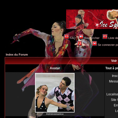
FAQ
Rechercher
Liste 
Profil
Se connecter po
Index du Forum
Voir 
Avatar
Tout à p
Insc
Mess
Localis
Site
Em
Lo
Administratrice