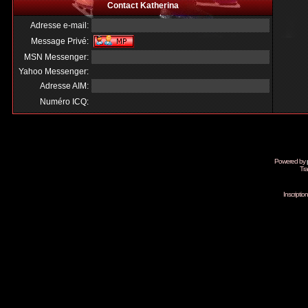
Contact Katherina
Adresse e-mail:
Message Privé:
MSN Messenger:
Yahoo Messenger:
Adresse AIM:
Numéro ICQ:
Powered by
Tra
Inscripti