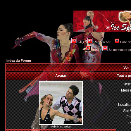
FAQ
Rechercher
Liste 
Profil
Se connecter po
Index du Forum
Voir 
Avatar
Tout à p
Insc
Mess
Localis
Site
Em
Lo
Administratrice