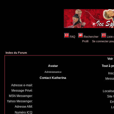
FAQ
Rechercher
Liste
Profil
Se connecter pou
Index du Forum
Voir 
Avatar
Tout à p
Administratrice
Insc
Contact Katherina
Mess
Adresse e-mail:
Message Privé:
Localis
MSN Messenger:
Site
Yahoo Messenger:
Em
Adresse AIM:
Lo
Numéro ICQ: