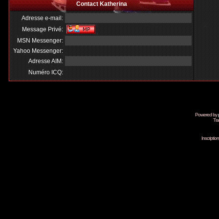
Contact Katherina
Adresse e-mail:
Message Privé:
MSN Messenger:
Yahoo Messenger:
Adresse AIM:
Numéro ICQ:
Powered by
Tra
Inscripti