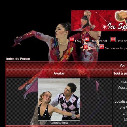
FAQ
Rechercher
Liste 
Profil
Se connecter po
Index du Forum
Voir 
Avatar
Tout à p
Insc
Mess
Localis
Site
Em
Lo
Administratrice