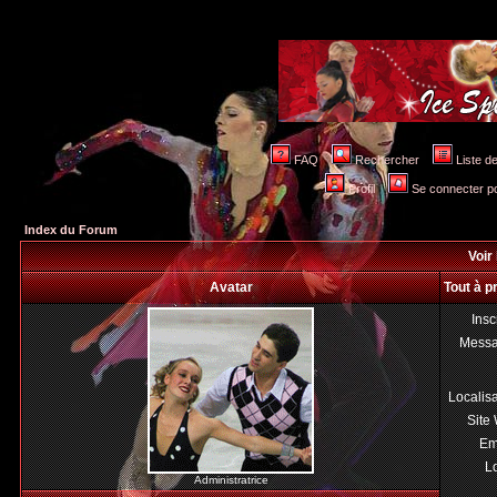
FAQ
Rechercher
Liste 
Profil
Se connecter po
Index du Forum
Voir 
Avatar
Tout à p
Insc
Mess
Localis
Site
Em
Lo
Administratrice