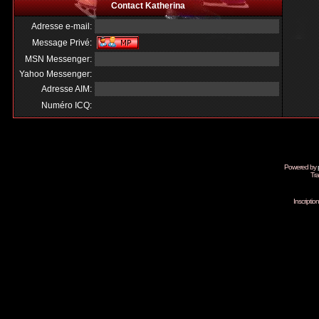
Contact Katherina
Adresse e-mail:
Message Privé:
MSN Messenger:
Yahoo Messenger:
Adresse AIM:
Numéro ICQ:
Powered by
Tra
Inscripti