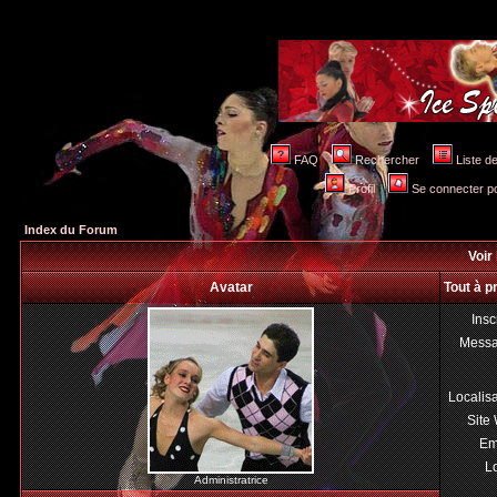
FAQ
Rechercher
Liste 
Profil
Se connecter po
Index du Forum
Voir 
Avatar
Tout à p
Insc
Mess
Localis
Site
Em
Lo
Administratrice