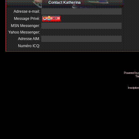
Contact Katherina
Adresse e-mail:
Message Privé:
MSN Messenger:
Yahoo Messenger:
Adresse AIM:
Numéro ICQ:
Powered by
Tra
Inscripti