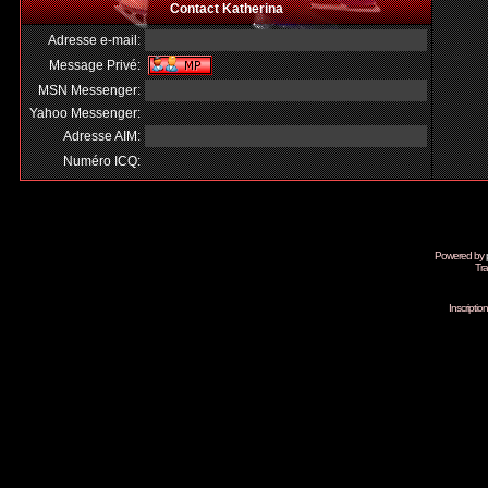
Contact Katherina
Adresse e-mail:
Message Privé:
MSN Messenger:
Yahoo Messenger:
Adresse AIM:
Numéro ICQ:
Powered by
Tra
Inscripti