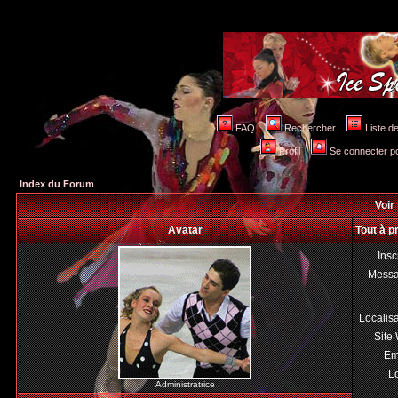
FAQ
Rechercher
Liste 
Profil
Se connecter po
Index du Forum
Voir 
Avatar
Tout à p
Insc
Mess
Localis
Site
Em
Lo
Administratrice