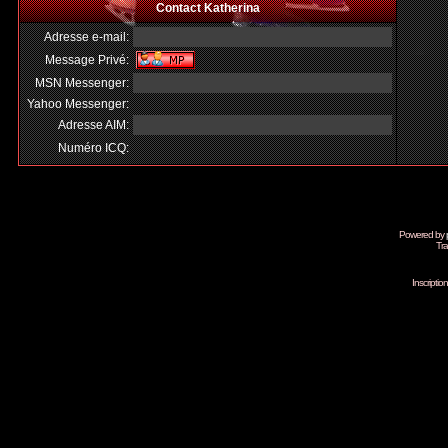
Contact Katherina
Adresse e-mail:
Message Privé:
MSN Messenger:
Yahoo Messenger:
Adresse AIM:
Numéro ICQ:
Powered by
Tra
Inscripti