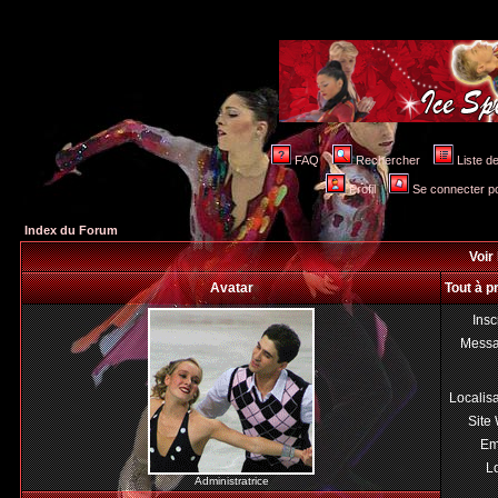
FAQ
Rechercher
Liste 
Profil
Se connecter po
Index du Forum
Voir 
Avatar
Tout à p
Insc
Mess
Localis
Site
Em
Lo
Administratrice