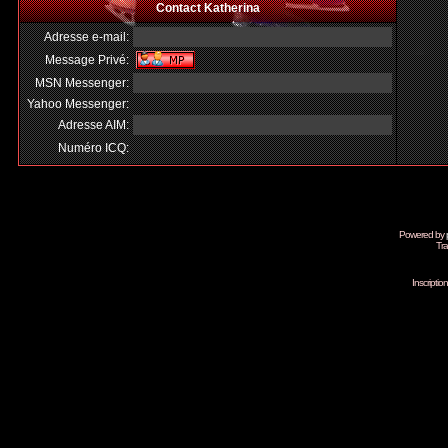
Contact Katherina
Adresse e-mail:
Message Privé:
MSN Messenger:
Yahoo Messenger:
Adresse AIM:
Numéro ICQ:
Powered by
Tra
Inscripti