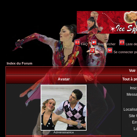
FAQ
Rechercher
Liste 
Profil
Se connecter po
Index du Forum
Voir 
Avatar
Tout à p
Insc
Mess
Localis
Site
Em
Lo
Administratrice