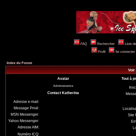
FAQ
Rechercher
Liste 
Profil
Se connecter 
Index du Forum
Voir 
Avatar
Tout à p
Administratrice
Insc
Contact Katherina
Mess
Adresse e-mail:
Message Privé:
Localis
MSN Messenger:
Site
Yahoo Messenger:
Em
Adresse AIM:
Lo
Numéro ICQ: