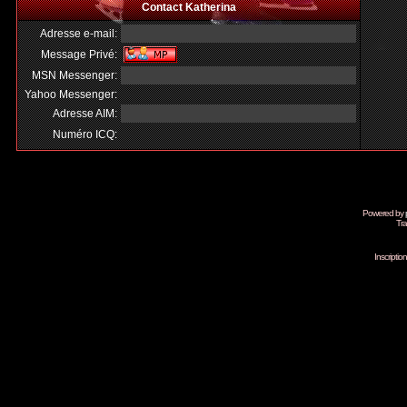
Contact Katherina
Adresse e-mail:
Message Privé:
MSN Messenger:
Yahoo Messenger:
Adresse AIM:
Numéro ICQ:
Powered by
Tra
Inscripti