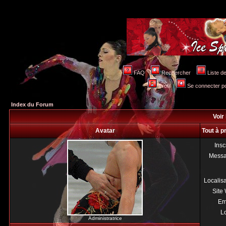
FAQ
Rechercher
Liste 
Profil
Se connecter po
Index du Forum
Voir 
Avatar
Tout à p
Insc
Mess
Localis
Site
Em
Lo
Administratrice