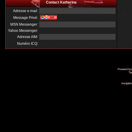
Contact Katherina
Adresse e-mail:
Message Privé:
MSN Messenger:
Yahoo Messenger:
Adresse AIM:
Numéro ICQ:
Powered by
Tra
Inscripti