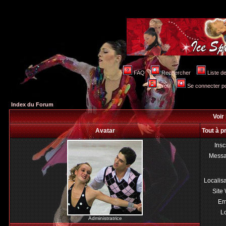
FAQ
Rechercher
Liste 
Profil
Se connecter po
Index du Forum
Voir 
Avatar
Tout à p
Insc
Mess
Localis
Site
Em
Lo
Administratrice