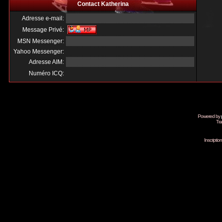
Contact Katherina
Adresse e-mail:
Message Privé:
MSN Messenger:
Yahoo Messenger:
Adresse AIM:
Numéro ICQ:
Powered by
Tra
Inscripti