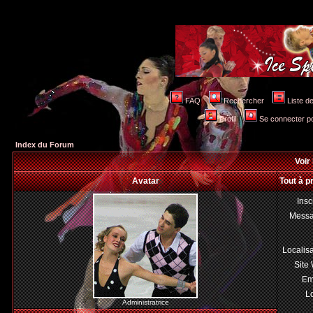
FAQ
Rechercher
Liste 
Profil
Se connecter po
Index du Forum
Voir 
Avatar
Tout à p
Insc
Mess
Localis
Site
Em
Lo
Administratrice