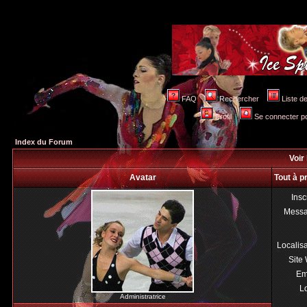
FAQ
Rechercher
Liste 
Profil
Se connecter po
Index du Forum
Voir 
Avatar
Tout à p
Insc
Mess
Localis
Site
Em
Lo
Administratrice