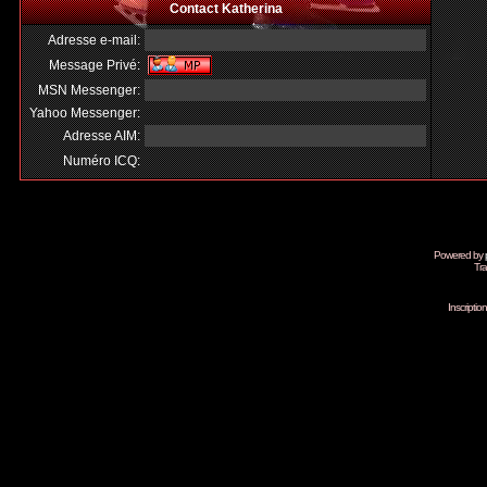
Contact Katherina
Adresse e-mail:
Message Privé:
MSN Messenger:
Yahoo Messenger:
Adresse AIM:
Numéro ICQ:
Powered by
Tra
Inscripti