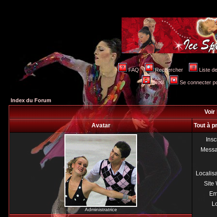
FAQ
Rechercher
Liste 
Profil
Se connecter po
Index du Forum
Voir 
Avatar
Tout à p
Insc
Mess
Localis
Site
Em
Lo
Administratrice