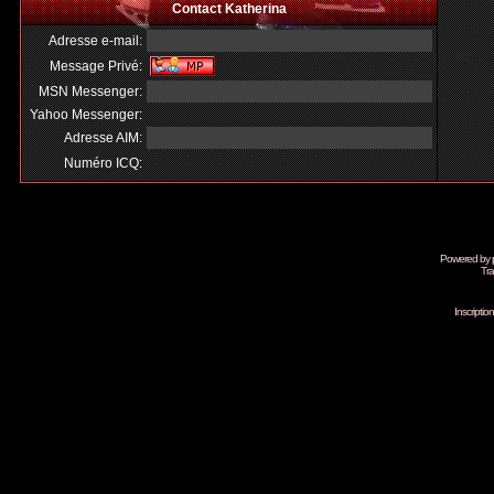
Contact Katherina
Adresse e-mail:
Message Privé:
MSN Messenger:
Yahoo Messenger:
Adresse AIM:
Numéro ICQ:
Powered by
Tra
Inscripti