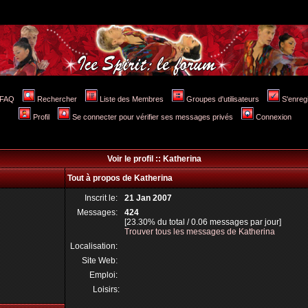
FAQ
Rechercher
Liste des Membres
Groupes d'utilisateurs
S'enreg
Profil
Se connecter pour vérifier ses messages privés
Connexion
Voir le profil :: Katherina
Tout à propos de Katherina
Inscrit le:
21 Jan 2007
Messages:
424
[23.30% du total / 0.06 messages par jour]
Trouver tous les messages de Katherina
Localisation:
Site Web:
Emploi:
Loisirs: