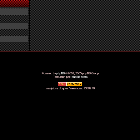
Powered by
phpBB
© 2001, 2005 phpBB Group
Traduction par :
phpBB-fr.com
Inscriptions bloqués / messages: 13889 / 0