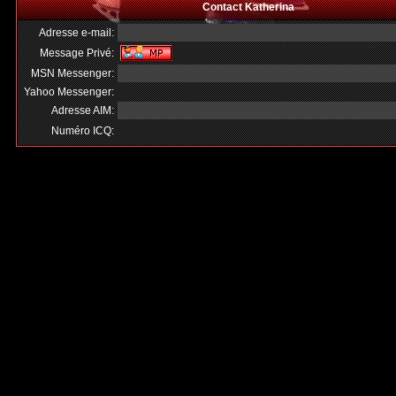
Contact Katherina
Adresse e-mail:
Message Privé:
MSN Messenger:
Yahoo Messenger:
Adresse AIM:
Numéro ICQ: