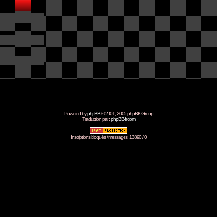
Powered by
phpBB
© 2001, 2005 phpBB Group
Traduction par :
phpBB-fr.com
Inscriptions bloqués / messages: 13890 / 0