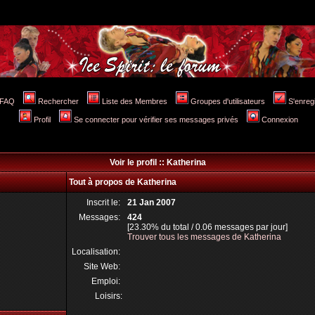
FAQ
Rechercher
Liste des Membres
Groupes d'utilisateurs
S'enreg
Profil
Se connecter pour vérifier ses messages privés
Connexion
Voir le profil :: Katherina
Tout à propos de Katherina
Inscrit le:
21 Jan 2007
Messages:
424
[23.30% du total / 0.06 messages par jour]
Trouver tous les messages de Katherina
Localisation:
Site Web:
Emploi:
Loisirs: