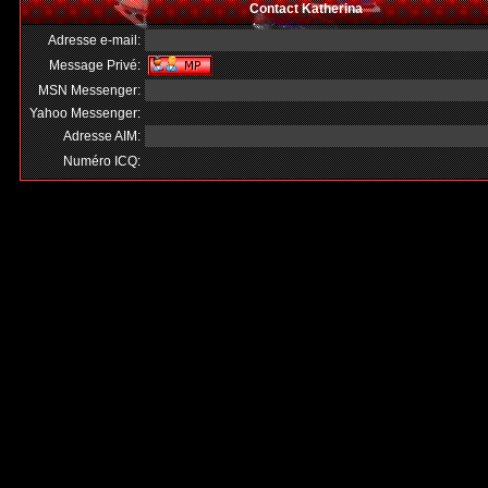
Contact Katherina
Adresse e-mail:
Message Privé:
MSN Messenger:
Yahoo Messenger:
Adresse AIM:
Numéro ICQ: