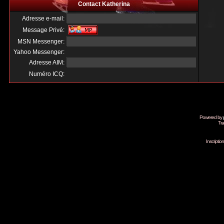
Contact Katherina
Adresse e-mail:
Message Privé:
MSN Messenger:
Yahoo Messenger:
Adresse AIM:
Numéro ICQ:
Powered by
Tra
Inscripti