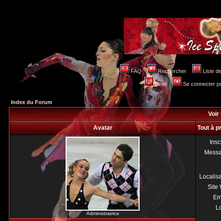
FAQ
Rechercher
Liste 
Profil
Se connecter po
Index du Forum
Voir 
Avatar
Tout à p
Insc
Mess
Localis
Site
Em
Lo
Administratrice