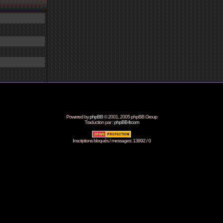
Powered by
phpBB
© 2001, 2005 phpBB Group
Traduction par :
phpBB-fr.com
Inscriptions bloqués / messages: 13892 / 0