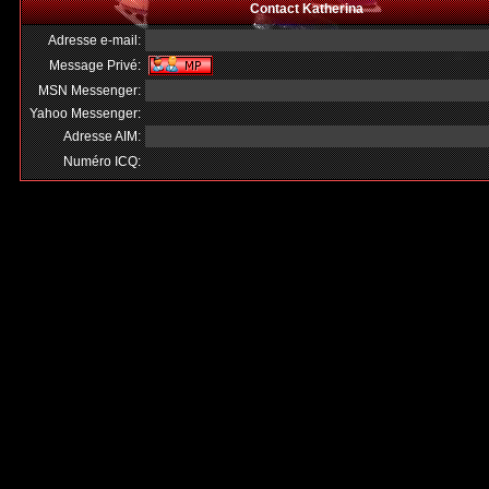
Contact Katherina
Adresse e-mail:
Message Privé:
MSN Messenger:
Yahoo Messenger:
Adresse AIM:
Numéro ICQ: