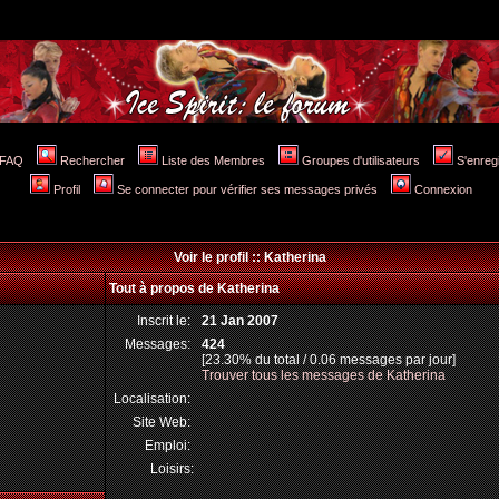
FAQ
Rechercher
Liste des Membres
Groupes d'utilisateurs
S'enreg
Profil
Se connecter pour vérifier ses messages privés
Connexion
Voir le profil :: Katherina
Tout à propos de Katherina
Inscrit le:
21 Jan 2007
Messages:
424
[23.30% du total / 0.06 messages par jour]
Trouver tous les messages de Katherina
Localisation:
Site Web:
Emploi:
Loisirs: