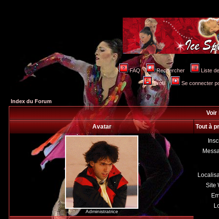
FAQ
Rechercher
Liste 
Profil
Se connecter po
Index du Forum
Voir 
Avatar
Tout à p
Insc
Mess
Localis
Site
Em
Lo
Administratrice