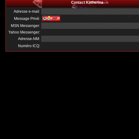
Contact Katherina
Adresse e-mail:
Message Privé:
MSN Messenger:
Yahoo Messenger:
Adresse AIM:
Numéro ICQ: