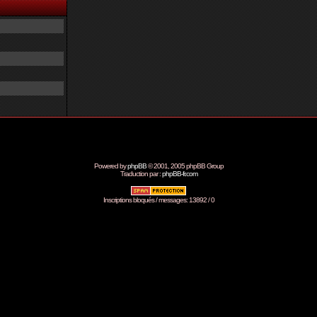
Powered by
phpBB
© 2001, 2005 phpBB Group
Traduction par :
phpBB-fr.com
Inscriptions bloqués / messages: 13892 / 0