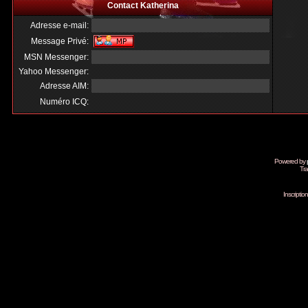
Contact Katherina
Adresse e-mail:
Message Privé:
MSN Messenger:
Yahoo Messenger:
Adresse AIM:
Numéro ICQ:
Powered by
Tra
Inscripti