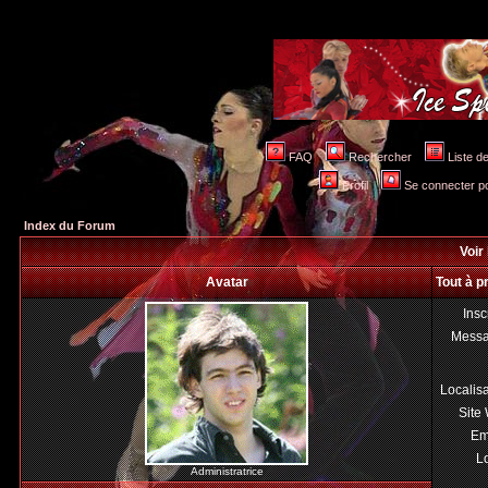
FAQ
Rechercher
Liste 
Profil
Se connecter po
Index du Forum
Voir 
Avatar
Tout à p
Insc
Mess
Localis
Site
Em
Lo
Administratrice