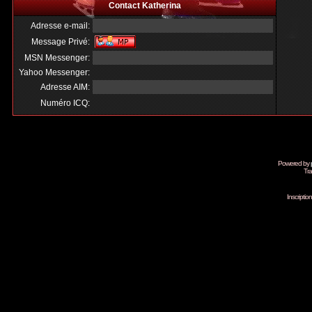
Contact Katherina
Adresse e-mail:
Message Privé:
MSN Messenger:
Yahoo Messenger:
Adresse AIM:
Numéro ICQ:
Powered by
Tra
Inscripti