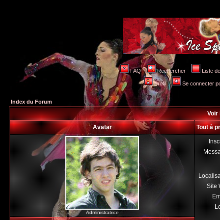
FAQ
Rechercher
Liste 
Profil
Se connecter po
Index du Forum
Voir 
Avatar
Tout à p
Insc
Mess
Localis
Site
Em
Lo
Administratrice