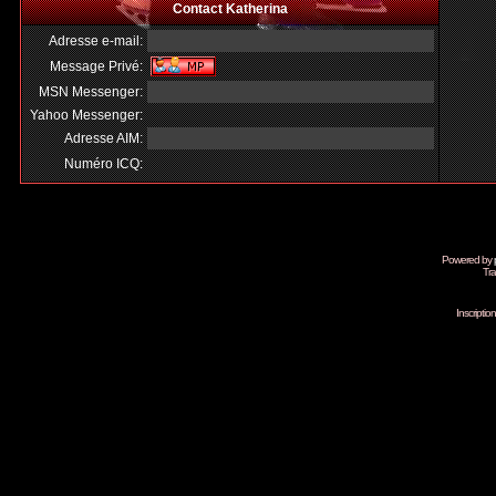
Contact Katherina
Adresse e-mail:
Message Privé:
MSN Messenger:
Yahoo Messenger:
Adresse AIM:
Numéro ICQ:
Powered by
Tra
Inscripti