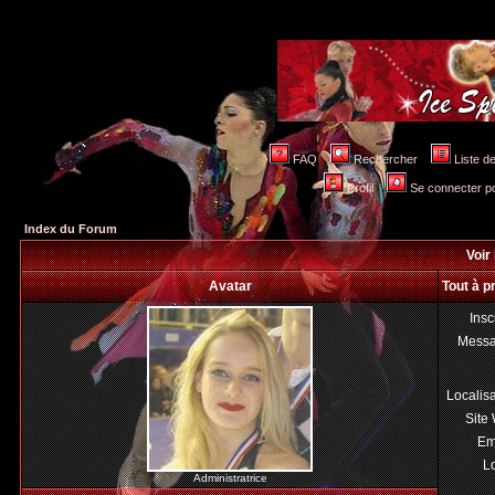
FAQ
Rechercher
Liste 
Profil
Se connecter po
Index du Forum
Voir 
Avatar
Tout à p
Insc
Mess
Localis
Site
Em
Lo
Administratrice