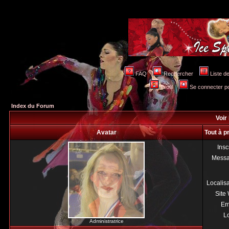
FAQ
Rechercher
Liste 
Profil
Se connecter po
Index du Forum
Voir 
Avatar
Tout à p
Insc
Mess
Localis
Site
Em
Lo
Administratrice