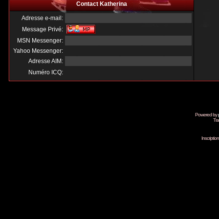
Contact Katherina
Adresse e-mail:
Message Privé:
MSN Messenger:
Yahoo Messenger:
Adresse AIM:
Numéro ICQ:
Powered by
Tra
Inscripti