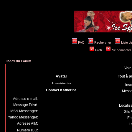
FAQ
Rechercher
Liste 
Profil
Se connecter 
Index du Forum
Voir 
Avatar
Tout à p
Administratrice
Insc
Contact Katherina
Mess
Adresse e-mail:
Message Privé:
Localis
MSN Messenger:
Site
Yahoo Messenger:
Em
Adresse AIM:
Lo
Numéro ICQ: