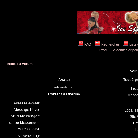
FAQ
Rechercher
Liste
Profil
Se connecter pou
Index du Forum
Voir 
Avatar
Tout à p
Administratrice
Insc
Contact Katherina
Mess
Adresse e-mail:
Message Privé:
Localis
MSN Messenger:
Site
Yahoo Messenger:
Em
Adresse AIM:
Lo
Numéro ICQ: