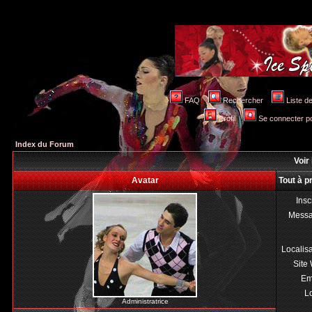
FAQ
Rechercher
Liste 
Profil
Se connecter po
Index du Forum
Voir 
Avatar
Tout à p
Insc
Mess
Localis
Site
Em
Lo
Administratrice