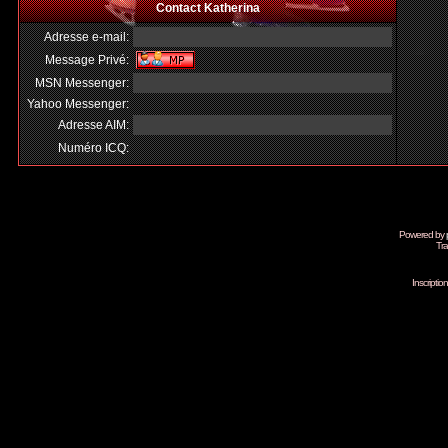
Contact Katherina
Adresse e-mail:
Message Privé:
MSN Messenger:
Yahoo Messenger:
Adresse AIM:
Numéro ICQ:
Powered by
Tra
Inscripti