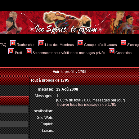
FAQ
Rechercher
Liste des Membres
Groupes d'utilisateurs
S'enreg
Profil
Se connecter pour vérifier ses messages privés
Connexion
Voir le profil :: 1795
Tout à propos de 1795
Inscrit le:
19 Aoû 2008
Messages:
1
[0.05% du total / 0.00 messages par jour]
Trouver tous les messages de 1795
Localisation:
Site Web:
Emploi:
Loisirs: