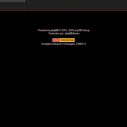
Powered by
phpBB
© 2001, 2005 phpBB Group
Traduction par :
phpBB-fr.com
Inscriptions bloqués / messages: 13889 / 0