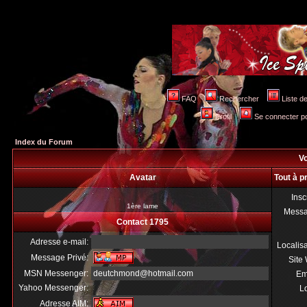
FAQ
Rechercher
Liste 
Profil
Se connecter po
Index du Forum
Vo
Avatar
Tout à p
Insc
1ère lame
Mess
Contact 1795
Adresse e-mail:
Localis
Message Privé:
Site
MSN Messenger:
deutchmond@hotmail.com
Em
Yahoo Messenger:
Lo
Adresse AIM: