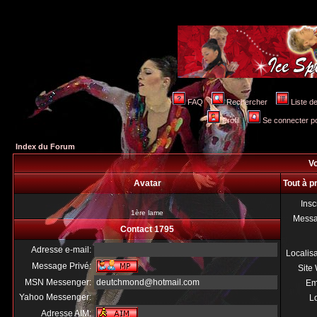
FAQ
Rechercher
Liste 
Profil
Se connecter po
Index du Forum
Vo
Avatar
Tout à p
Insc
1ère lame
Mess
Contact 1795
Adresse e-mail:
Localis
Message Privé:
Site
MSN Messenger:
deutchmond@hotmail.com
Em
Yahoo Messenger:
Lo
Adresse AIM: