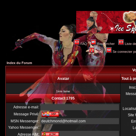
FAQ
Rechercher
Liste 
Profil
Se connecter po
Index du Forum
Vo
Avatar
Tout à p
Insc
1ère lame
Mess
Contact 1795
Adresse e-mail:
Localis
Message Privé:
Site
MSN Messenger:
deutchmond@hotmail.com
Em
Yahoo Messenger:
Lo
Adresse AIM: