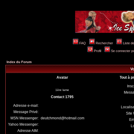
FAQ
Rechercher
Liste 
Profil
Se connecter po
Index du Forum
Vo
Avatar
Tout à p
Insc
1ère lame
Mess
Contact 1795
Adresse e-mail:
Localis
Message Privé:
Site
MSN Messenger:
deutchmond@hotmail.com
Em
Yahoo Messenger:
Lo
Adresse AIM: