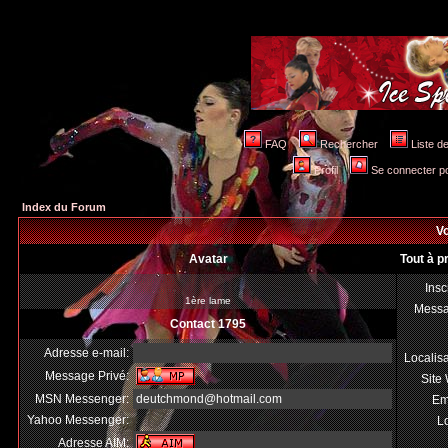
FAQ
Rechercher
Liste 
Profil
Se connecter po
Index du Forum
Vo
Avatar
Tout à p
Insc
1ère lame
Mess
Contact 1795
Adresse e-mail:
Localis
Message Privé:
Site
MSN Messenger:
deutchmond@hotmail.com
Em
Yahoo Messenger:
Lo
Adresse AIM: